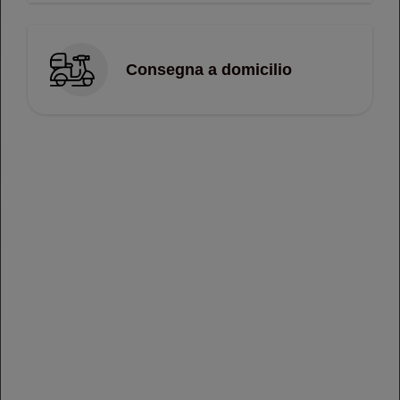
1 pz
€ 3,00
Consegna a domicilio
Temaki Orata Avocado
1 pz
€ 3,00
Temaki Tempura Gambero
riso, aceto di riso, gambero in tempura, insalata e
maionese
€ 4,00
Il tuo ordine