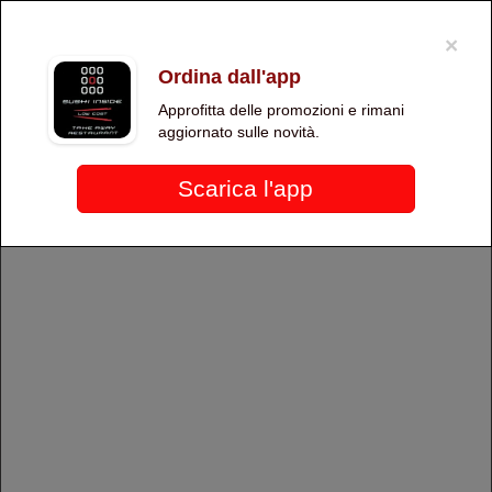
×
Per migliorare l'esperienza dell'utente, questo sito utilizza cookie tecnici e
di terze parti. Proseguendo nella navigazione, acconsenti all'uso dei
×
cookie
.
OK
Ordina dall'app
SUSHI INSIDE - Genova Foce
Approfitta delle promozioni e rimani
aggiornato sulle novità.
Scarica l'app
Più info
SUSHI INSIDE - Genova Foce
Orario di oggi:
Scopri tutte le promozioni e le
novità che ti offriamo. Non
perderti nessuna occasione!
Scopri