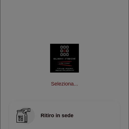
Menù / Temaki
Temaki Tonno Avocado
1 pz
€ 3,00
Temaki Salmone Avocado
Seleziona...
1 pz
€ 3,00
Ritiro in sede
Temaki Polpa di Granchio
Avocado